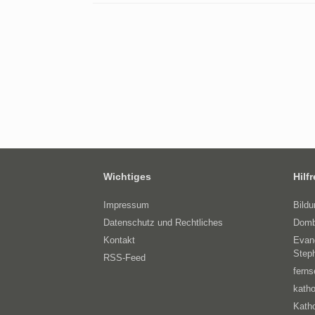
Wichtiges
Hilf
Impressum
Bild
Datenschutz und Rechtliches
Domb
Kontakt
Evan
Step
RSS-Feed
ferns
katho
Katho