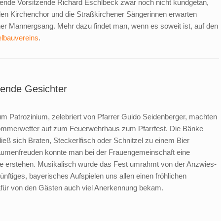
retende Vorsitzende Richard Eschlbeck zwar noch nicht kundgetan,
den Kirchenchor und die Straßkirchener Sängerinnen erwarten
er Mannergsang. Mehr dazu findet man, wenn es soweit ist, auf den
elbauvereins
.
ende Gesichter
m Patrozinium, zelebriert von Pfarrer Guido Seidenberger, machten
tsommerwetter auf zum Feuerwehrhaus zum Pfarrfest. Die Bänke
ließ sich Braten, Steckerlfisch oder Schnitzel zu einem Bier
umenfreuden konnte man bei der Frauengemeinschaft eine
fee erstehen. Musikalisch wurde das Fest umrahmt von der Anzwies-
zünftiges, bayerisches Aufspielen uns allen einen fröhlichen
dafür von den Gästen auch viel Anerkennung bekam.