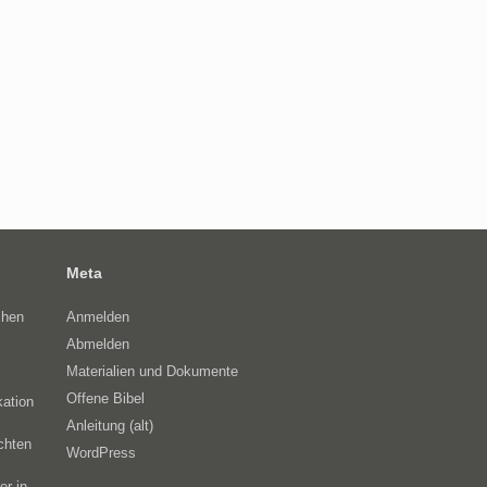
Meta
chen
Anmelden
Abmelden
Materialien und Dokumente
Offene Bibel
kation
Anleitung (alt)
chten
WordPress
er in