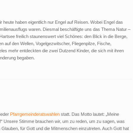
ir heute haben eigentlich nur Engel auf Reisen. Wobei Engel das
amilienausflugs waren. Diesmal beschäftigte uns das Thema Natur –
artsee freilich staunenswert viel Schönes: den Blick in die Berge,
en auf den Wellen, Vogelgezwitscher, Fliegenpilze, Fische,
es mehr entdeckten die zwei Dutzend Kinder, die sich mit ihren
Wanderung begaben.
ieder
Pfarrgemeinderatswahlen
statt. Das Motto lautet: „Meine
lt!“ Unsere Stimme brauchen wir, um zu reden, um zu sagen, was
en Glauben, für Gott und die Mitmenschen einzutreten. Auch Gott hat