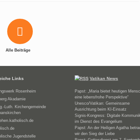
Alle Beiträge
reiche Links
Vatikan News
ungswerk Rosenheim
Papst: „Maria bietet heutigen Mens
eine lebensfrohe Perspektive“
erg Akadamie
Unesco/Vatikan: Gemeinsame
g.-Luth. Kirchengemeinde
Ausrichtung beim KI-Einsatz
hanskirchen
Signis-Kongress: Digitale Kommuni
ehen.katholisch.de
im Dienst des Evangelium
Papst: An der Heiligen Agatha betra
lisch.de
wir den Sieg der Liebe
lische Jugendstelle
Papst: Gottesdienst am 7. Septemb