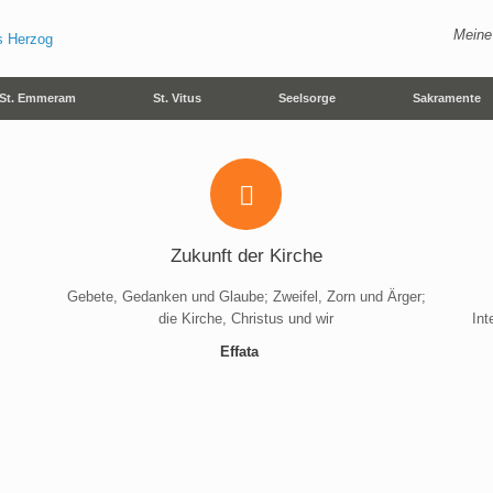
Meine
St. Emmeram
St. Vitus
Seelsorge
Sakramente
Zukunft der Kirche
Gebete, Gedanken und Glaube; Zweifel, Zorn und Ärger;
die Kirche, Christus und wir
Int
Effata