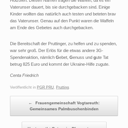
Holzofen. Diesen Namen tragen die Waffeln, da es ein
Vaterunser dauert, bis sie durchgebacken sind. Einige
Kinder wollten das natürlich auch testen und beteten brav
das Vaterunser. Genau auf den Punkt waren die Waffeln
am Ende des Gebetes auch durchgebacken.
Die Bereitschaft der Pruttinger, zu helfen und zu spenden,
war sehr groß. Der Erlös für die etwas andere 3G-
Spendenaktion, nämlich
G
ebet,
G
enuss und
g
ute Tat
betrug 825 Euro und kommt der Ukraine-Hilfe zugute.
Centa Friedrich
Veröffentlicht in
PGR PRU
,
Prutting
.
Beitragsnavigation
←
Frauengemeinschaft Vogtareuth:
Gemeinsames Palmbuschenbinden