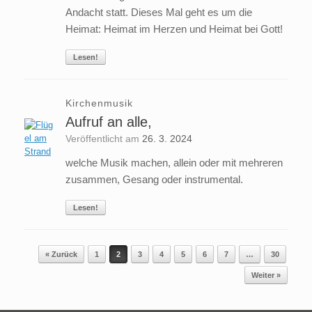
Andacht statt. Dieses Mal geht es um die
Heimat: Heimat im Herzen und Heimat bei Gott!
Lesen!
Kirchenmusik
Aufruf an alle,
Veröffentlicht am
26. 3. 2024
welche Musik machen, allein oder mit mehreren
zusammen, Gesang oder instrumental.
Lesen!
Beitragsnavigation
« Zurück
1
2
3
4
5
6
7
…
30
Weiter »