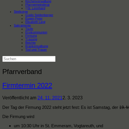
Kirchenverwaltung
Pfarrgemeinderat
St. Leonhard
Seelsorge
Guido Seidenberger
Eugen Peter
Elisabeth Liegl
Sakramente
Taufe
Erstkommunion
Firmung
Trauung
Beichte
Krankensalbung
Tod und Trauer
Suchen
nach:
Pfarrverband
Firmtermin 2022
Veröffentlicht am
24. 11. 2021
2. 3. 2023
Der Tag der Firmung 2022 steht jetzt fest: Es ist Samstag, der
19. 
Die Firmung wird
um 10:30 Uhr in St. Emmeram, Vogtareuth, und