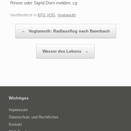
Rinser oder Sigrid Dorn melden.
cg
Veröffentlicht in
KFG VOG
,
Vogtareuth
.
Beitragsnavigation
←
Vogtareuth: Radlausflug nach Baierbach
Wasser des Lebens
→
Wichtiges
Impressum
Datenschutz und Rechtliches
Kontakt