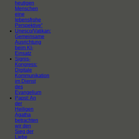
heutigen
Menschen
eine
lebensfrohe
Perspektive“
Unesco/Vatikan:
Gemeinsame
Ausrichtung
beim KI-
Einsatz
Signis-
Kongress:
Digitale
Kommunikation
im Dienst
des
Evangelium
Papst: An
der
Heiligen
Agatha
betrachten
wir den
Sieg der
Liebe