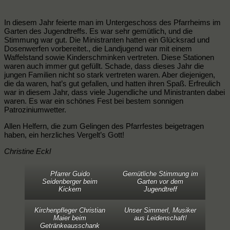
In diesem Jahr feierte man im Untergeschoss des Pfarrheims im
Garten des Jugendtreffs. Es war sehr gemütlich, und die
Stimmung war gut. Die Ministranten hatten ein Glücksrad und
Dosenwerfen vorbereitet., die Landjugend war mit einem
Waffelstand sowie Kinderschminken vertreten. Diese Stationen
waren auch immer gut gefüllt. Schade, dass dieses Jahr die
jungen Familien nicht so stark vertreten waren. Aber diejenigen,
die da waren, hat’s gut gefallen, und hatten ihren Spaß. Erfreulich
war in diesem Jahr, dass viele Jugendliche und Ministranten dabei
waren. Es war ein schönes Fest bei bestem sonnigen
Patroziniumwetter.
Allen Helfern, die zum Gelingen des Pfarrfestes beigetragen
haben, ein herzliches Vergelt’s Gott!
Christine Eckl
Pfarrer Guido
Gemütliche Stimmung im
Seidenberger beim
Garten vor dem
Kickern
Jugendtreff
Kirchenpfleger Christian
Unser Simmerl, Musiker
Maier beim
aus Leidenschaft!
Getränkeausschank