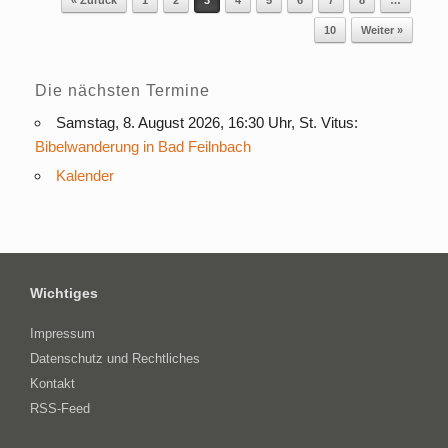
« Zurück
1
2
3
4
5
6
7
8
…
Beitragsnavigation
10
Weiter »
Die nächsten Termine
Samstag, 8. August 2026, 16:30 Uhr, St. Vitus:
Bibelwanderung in Bad Feilnbach
Kalender
Wichtiges
Impressum
Datenschutz und Rechtliches
Kontakt
RSS-Feed