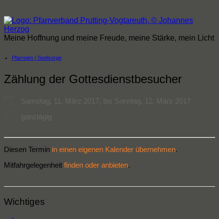
Zum
Inhalt
springen
Meine Hoffnung und meine Freude, meine Stärke, mein Licht
Pfarreien | Seelsorge
Zählung der Gottesdienstbesucher
Samstag, 11. März 2017, bis Sonntag, 12. März 2017
ganztägig
Diesen Termin
in einen eigenen Kalender übernehmen
.
Mitfahrgelegenheit
finden oder anbieten
.
Wichtiges