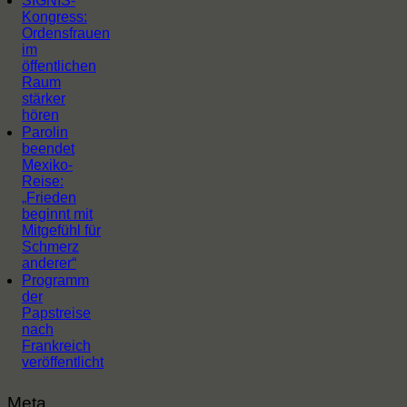
SIGNIS-
Kongress:
Ordensfrauen
im
öffentlichen
Raum
stärker
hören
Parolin
beendet
Mexiko-
Reise:
„Frieden
beginnt mit
Mitgefühl für
Schmerz
anderer“
Programm
der
Papstreise
nach
Frankreich
veröffentlicht
Meta