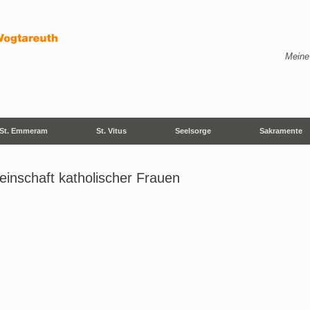
Meine
St. Emmeram
St. Vitus
Seelsorge
Sakramente
nschaft katholischer Frauen