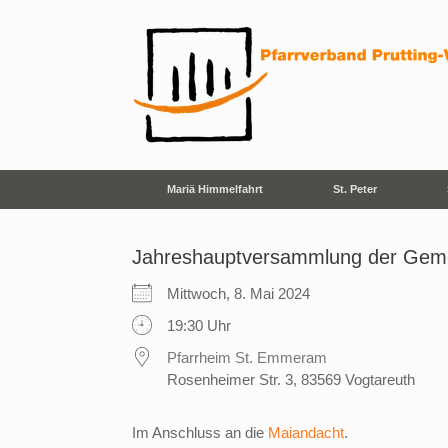
Zum
Inhalt
springen
Mariä Himmelfahrt
St. Peter
Jahreshauptversammlung der Gemei
Mittwoch, 8. Mai 2024
19:30 Uhr
Pfarrheim St. Emmeram
Rosenheimer Str. 3, 83569 Vogtareuth
Im Anschluss an die
Maiandacht
.