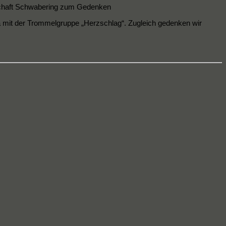
schaft Schwabering zum Gedenken
ga mit der Trommelgruppe „Herzschlag“. Zugleich gedenken wir