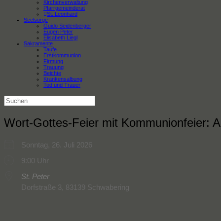
Kirchenverwaltung
Pfarrgemeinderat
St. Leonhard
Seelsorge
Guido Seidenberger
Eugen Peter
Elisabeth Liegl
Sakramente
Taufe
Erstkommunion
Firmung
Trauung
Beichte
Krankensalbung
Tod und Trauer
Suchen
nach:
Wort-Gottes-Feier mit Kommunionfeier: A
Sonntag, 26. Juli 2026
9:00 Uhr
St. Peter
Dorfstraße 3, 83139 Schwabering