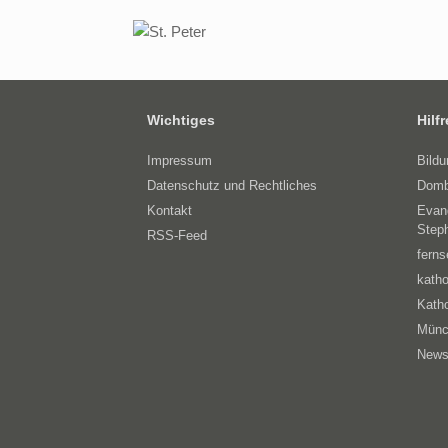
Wichtiges
Hilf
Impressum
Bild
Datenschutz und Rechtliches
Domb
Kontakt
Evan
Step
RSS-Feed
ferns
katho
Katho
Münc
News