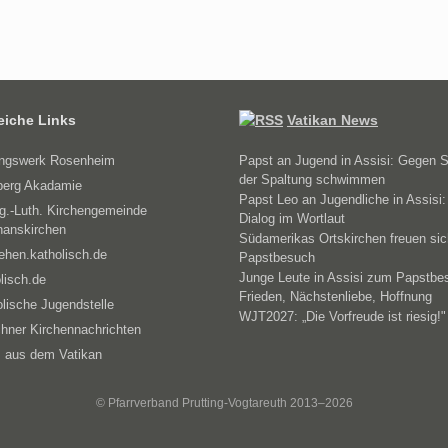
reiche Links
Vatikan News
ungswerk Rosenheim
Papst an Jugend in Assisi: Gegen 
der Spaltung schwimmen
erg Akadamie
Papst Leo an Jugendliche in Assisi:
g.-Luth. Kirchengemeinde
Dialog im Wortlaut
hanskirchen
Südamerikas Ortskirchen freuen sic
ehen.katholisch.de
Papstbesuch
Junge Leute in Assisi zum Papstbe
lisch.de
Frieden, Nächstenliebe, Hoffnung
lische Jugendstelle
WJT2027: „Die Vorfreude ist riesig!"
hner Kirchennachrichten
 aus dem Vatikan
© Pfarrverband Prutting-Vogtareuth 2013–2026