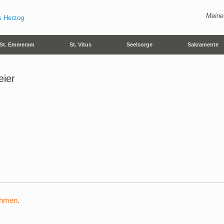
Meine
St. Emmeram
St. Vitus
Seelsorge
Sakramente
eier
ehmen
.