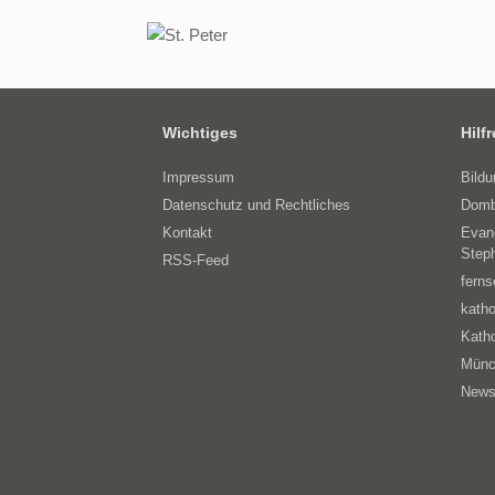
Wichtiges
Hilf
Impressum
Bild
Datenschutz und Rechtliches
Domb
Kontakt
Evan
Step
RSS-Feed
ferns
katho
Katho
Münc
News