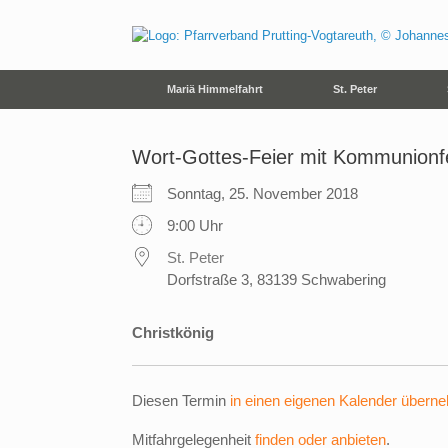
Zum
Inhalt
springen
Mariä Himmelfahrt
St. Peter
Wort-Gottes-Feier mit Kommunionf
Sonntag, 25. November 2018
9:00 Uhr
St. Peter
Dorfstraße 3, 83139 Schwabering
Christkönig
Diesen Termin
in einen eigenen Kalender übern
Mitfahrgelegenheit
finden oder anbieten
.