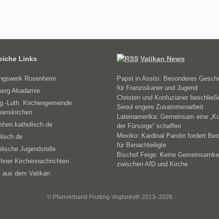
reiche Links
Vatikan News
ungswerk Rosenheim
Papst in Assisi: Besonderes Gesch
für Franziskaner und Jugend
erg Akadamie
Christen und Konfuzianer beschließ
g.-Luth. Kirchengemeinde
Seoul engere Zusammenarbeit
hanskirchen
Lateinamerika: Gemeinsam eine „Ku
ehen.katholisch.de
der Fürsorge“ schaffen
Mexiko: Kardinal Parolin fordert Bei
lisch.de
für Benachteiligte
lische Jugendstelle
Bischof Feige: Keine Gemeinsamke
hner Kirchennachrichten
zwischen AfD und Kirche
 aus dem Vatikan
© Pfarrverband Prutting-Vogtareuth 2013–2026