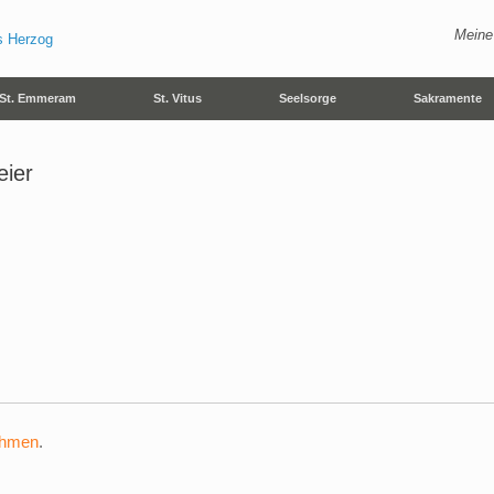
Meine
St. Emmeram
St. Vitus
Seelsorge
Sakramente
eier
ehmen
.