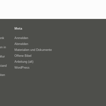
Meta
enk
Anmelden
Abmelden
en in
Materialien und Dokumente
Offene Bibel
ltur
Anleitung (alt)
stand
WordPress
iten