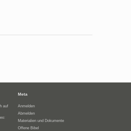
Meta
h auf
Anmelden
Abmelden
eo:
Materialien und Dokumente
Offene Bibel