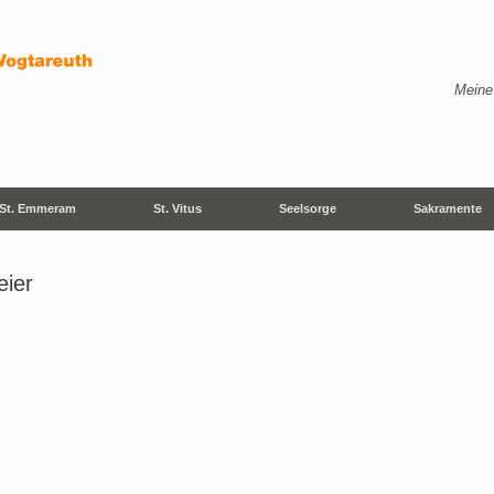
Meine
St. Emmeram
St. Vitus
Seelsorge
Sakramente
eier