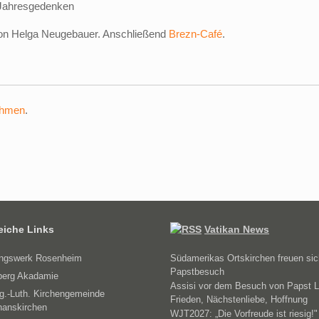
 Jahresgedenken
 von Helga Neugebauer. Anschließend
Brezn-Café
.
ehmen
.
reiche Links
Vatikan News
ungswerk Rosenheim
Südamerikas Ortskirchen freuen sic
Papstbesuch
erg Akadamie
Assisi vor dem Besuch von Papst L
g.-Luth. Kirchengemeinde
Frieden, Nächstenliebe, Hoffnung
hanskirchen
WJT2027: „Die Vorfreude ist riesig!"