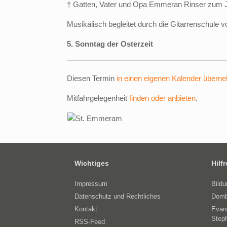
† Gatten, Vater und Opa Emmeran Rinser zum
Musikalisch begleitet durch die Gitarrenschule
5. Sonntag der Osterzeit
Diesen Termin
in einen eigenen Kalender übern
Mitfahrgelegenheit
finden oder anbieten
.
Wichtiges
Hilf
Impressum
Bild
Datenschutz und Rechtliches
Domb
Kontakt
Evan
Step
RSS-Feed