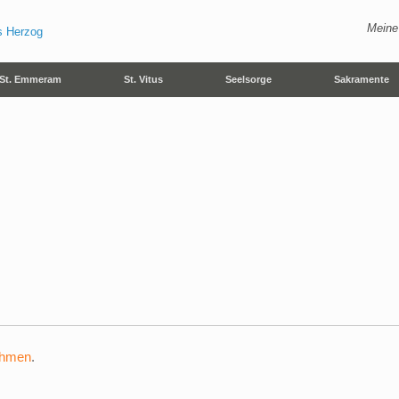
Meine
St. Emmeram
St. Vitus
Seelsorge
Sakramente
ehmen
.