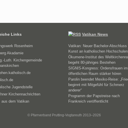
reiche Links
Vatikan News
ungswerk Rosenheim
Vatikan: Neuer Bachelor-Abschluss 
Kunst an katholischen Hochschulen
erg Akadamie
Ökumene-Institut des Weltkirchenra
g.-Luth. Kirchengemeinde
begeht 80-jähriges Bestehen
hanskirchen
SIGNIS-Kongress: Ordensfrauen im
ehen.katholisch.de
öffentlichen Raum stärker hören
Parolin beendet Mexiko-Reise: „Fri
lisch.de
beginnt mit Mitgefühl für Schmerz
lische Jugendstelle
anderer“
hner Kirchennachrichten
Programm der Papstreise nach
 aus dem Vatikan
Frankreich veröffentlicht
© Pfarrverband Prutting-Vogtareuth 2013–2026