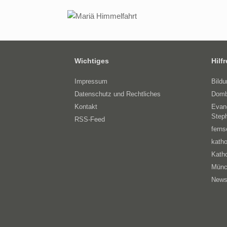
Wichtiges
Hilf
Impressum
Bild
Datenschutz und Rechtliches
Domb
Kontakt
Evan
Step
RSS-Feed
ferns
katho
Katho
Münc
News