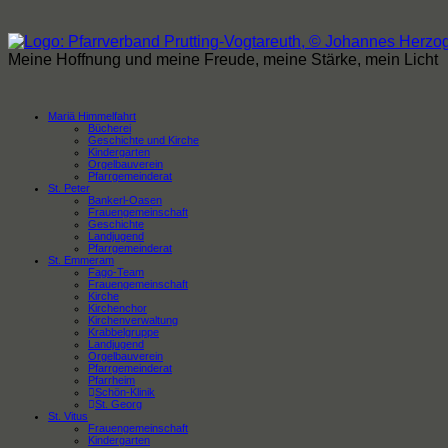
Zum
Inhalt
springen
Meine Hoffnung und meine Freude, meine Stärke, mein Licht
Mariä Himmelfahrt
Bücherei
Geschichte und Kirche
Kindergarten
Orgelbauverein
Pfarrgemeinderat
St. Peter
Bankerl-Oasen
Frauengemeinschaft
Geschichte
Landjugend
Pfarrgemeinderat
St. Emmeram
Fago-Team
Frauengemeinschaft
Kirche
Kirchenchor
Kirchenverwaltung
Krabbelgruppe
Landjugend
Orgelbauverein
Pfarrgemeinderat
Pfarrheim
Schön-Klinik
St. Georg
St. Vitus
Frauengemeinschaft
Kindergarten