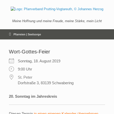
Zum
Inhalt
springen
Meine Hoffnung und meine Freude, meine Stärke, mein Licht
Pfarreien | Seelsorge
Wort-Gottes-Feier
Sonntag, 18. August 2019
9:00 Uhr
St. Peter
Dorfstraße 3, 83139 Schwabering
20. Sonntag im Jahreskreis
Diesen Termin
in einen eigenen Kalender übernehmen
.