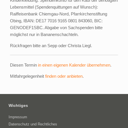
Kinderkleidung. Spendenkonto für den Kauf der benötigten
Lebensmittel (Spendenquittungen auf Wunsch):
Raiffeisenbank Chiemgau-Nord, Pfarrkirchenstiftung
Obing, IBAN: DE17 7016 9165 0801 843060, BIC:
GENODEF1SBC. Abgabe von Sachspenden bitte
möglichst nur in Bananenschachteln.
Rückfragen bitte an Sepp oder Christa Liegl.
Diesen Termin
in einen eigenen Kalender übernehmen
.
Mitfahrgelegenheit
finden oder anbieten
.
Wichtiges
Impressum
Datenschutz und Rechtliches