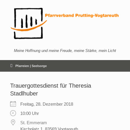
Zum
Inhalt
springen
Meine Hoffnung und meine Freude, meine Stärke, mein Licht
Pfarreien | Seelsorge
Trauergottesdienst für Theresia
Stadlhuber
Freitag, 28. Dezember 2018
10:00 Uhr
St. Emmeram
Kirchplatz 1, 83569 Vogtareuth