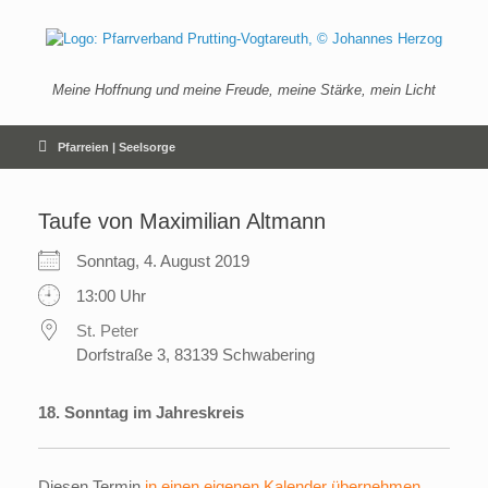
Zum
Inhalt
springen
Meine Hoffnung und meine Freude, meine Stärke, mein Licht
Pfarreien | Seelsorge
Taufe von Maximilian Altmann
Sonntag, 4. August 2019
13:00 Uhr
St. Peter
Dorfstraße 3, 83139 Schwabering
18. Sonntag im Jahreskreis
Diesen Termin
in einen eigenen Kalender übernehmen
.