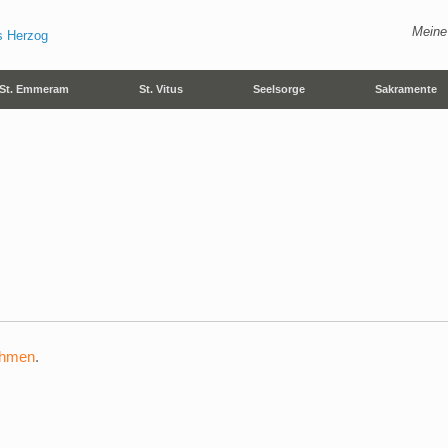
Meine
St. Emmeram
St. Vitus
Seelsorge
Sakramente
ehmen
.