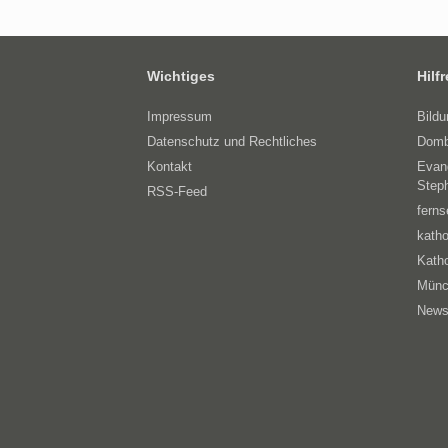
Wichtiges
Hilf
Impressum
Bild
Datenschutz und Rechtliches
Domb
Kontakt
Evan
Step
RSS-Feed
ferns
katho
Katho
Münc
News