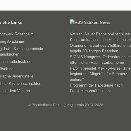
reiche Links
Vatikan News
ungswerk Rosenheim
Vatikan: Neuer Bachelor-Abschluss 
Kunst an katholischen Hochschulen
erg Akadamie
Ökumene-Institut des Weltkirchenra
g.-Luth. Kirchengemeinde
begeht 80-jähriges Bestehen
hanskirchen
SIGNIS-Kongress: Ordensfrauen im
ehen.katholisch.de
öffentlichen Raum stärker hören
Parolin beendet Mexiko-Reise: „Fri
lisch.de
beginnt mit Mitgefühl für Schmerz
lische Jugendstelle
anderer“
hner Kirchennachrichten
Programm der Papstreise nach
 aus dem Vatikan
Frankreich veröffentlicht
© Pfarrverband Prutting-Vogtareuth 2013–2026