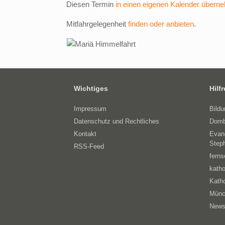
Diesen Termin
in einen eigenen Kalender übern
Mitfahrgelegenheit
finden oder anbieten
.
Wichtiges
Hilf
Impressum
Bild
Datenschutz und Rechtliches
Domb
Kontakt
Evan
Step
RSS-Feed
ferns
katho
Katho
Münc
News