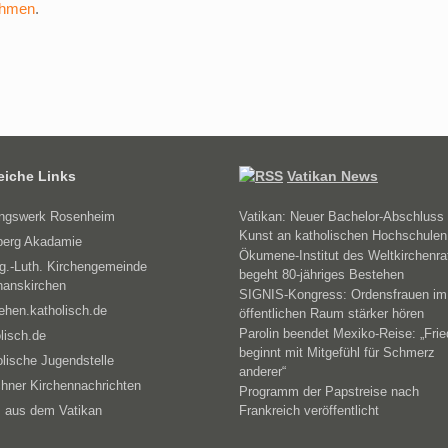
ehmen
.
reiche Links
Vatikan News
ungswerk Rosenheim
Vatikan: Neuer Bachelor-Abschluss 
Kunst an katholischen Hochschulen
erg Akadamie
Ökumene-Institut des Weltkirchenra
g.-Luth. Kirchengemeinde
begeht 80-jähriges Bestehen
hanskirchen
SIGNIS-Kongress: Ordensfrauen im
ehen.katholisch.de
öffentlichen Raum stärker hören
Parolin beendet Mexiko-Reise: „Fri
lisch.de
beginnt mit Mitgefühl für Schmerz
lische Jugendstelle
anderer“
hner Kirchennachrichten
Programm der Papstreise nach
 aus dem Vatikan
Frankreich veröffentlicht