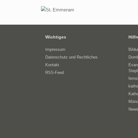
Wichtiges
Hilf
Impressum
Bild
Datenschutz und Rechtliches
Domb
Kontakt
Evan
Step
RSS-Feed
ferns
katho
Katho
Münc
News