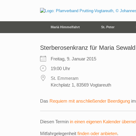
Zum
Inhalt
springen
Mariä Himmelfahrt
St. Peter
Sterberosenkranz für Maria Sewald
Freitag, 9. Januar 2015
19:00 Uhr
St. Emmeram
Kirchplatz 1, 83569 Vogtareuth
Das
Requiem mit anschließender Beerdigung
im
Diesen Termin
in einen eigenen Kalender übern
Mitfahrgelegenheit
finden oder anbieten
.