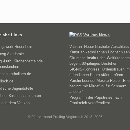
reiche Links
Vatikan News
ungswerk Rosenheim
Vatikan: Neuer Bachelor-Abschluss 
Kunst an katholischen Hochschulen
erg Akadamie
Ökumene-Institut des Weltkirchenra
g.-Luth. Kirchengemeinde
begeht 80-jähriges Bestehen
hanskirchen
SIGNIS-Kongress: Ordensfrauen im
ehen.katholisch.de
öffentlichen Raum stärker hören
Parolin beendet Mexiko-Reise: „Fri
lisch.de
beginnt mit Mitgefühl für Schmerz
lische Jugendstelle
anderer“
hner Kirchennachrichten
Programm der Papstreise nach
 aus dem Vatikan
Frankreich veröffentlicht
© Pfarrverband Prutting-Vogtareuth 2013–2026