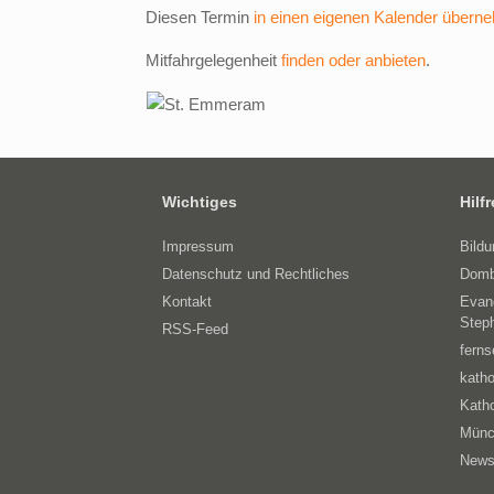
Diesen Termin
in einen eigenen Kalender übern
Mitfahrgelegenheit
finden oder anbieten
.
Wichtiges
Hilf
Impressum
Bild
Datenschutz und Rechtliches
Domb
Kontakt
Evan
Step
RSS-Feed
ferns
katho
Katho
Münc
News