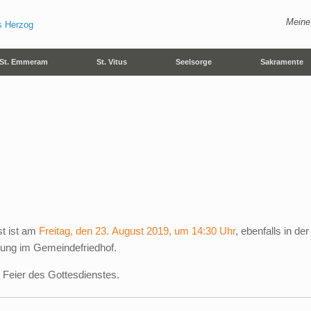
Meine
St. Emmeram
St. Vitus
Seelsorge
Sakramente
st ist am
Freitag, den 23. August 2019, um 14:30 Uhr
, ebenfalls in d
ung im Gemeindefriedhof.
 Feier des Gottesdienstes.