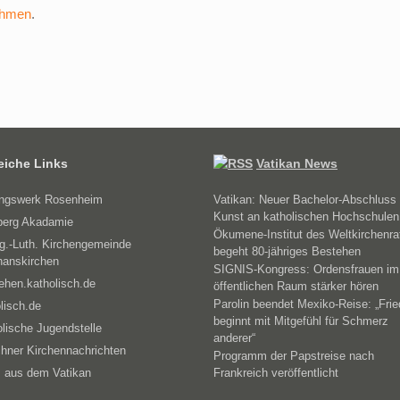
ehmen
.
reiche Links
Vatikan News
ungswerk Rosenheim
Vatikan: Neuer Bachelor-Abschluss 
Kunst an katholischen Hochschulen
erg Akadamie
Ökumene-Institut des Weltkirchenra
g.-Luth. Kirchengemeinde
begeht 80-jähriges Bestehen
hanskirchen
SIGNIS-Kongress: Ordensfrauen im
ehen.katholisch.de
öffentlichen Raum stärker hören
Parolin beendet Mexiko-Reise: „Fri
lisch.de
beginnt mit Mitgefühl für Schmerz
lische Jugendstelle
anderer“
hner Kirchennachrichten
Programm der Papstreise nach
 aus dem Vatikan
Frankreich veröffentlicht