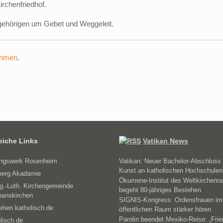
rchenfriedhof.
ngehörigen um Gebet und Weggeleit.
ehmen
.
reiche Links
Vatikan News
ungswerk Rosenheim
Vatikan: Neuer Bachelor-Abschluss 
Kunst an katholischen Hochschulen
erg Akadamie
Ökumene-Institut des Weltkirchenra
g.-Luth. Kirchengemeinde
begeht 80-jähriges Bestehen
hanskirchen
SIGNIS-Kongress: Ordensfrauen im
ehen.katholisch.de
öffentlichen Raum stärker hören
Parolin beendet Mexiko-Reise: „Fri
lisch.de