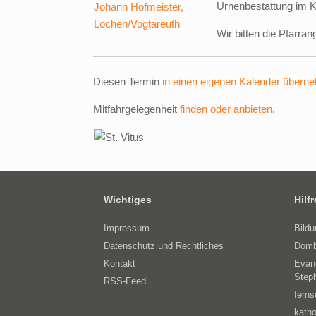
Urnenbestattung im Ki
Wir bitten die Pfarra
Diesen Termin
in einen eigenen Kalender übern
Mitfahrgelegenheit
finden oder anbieten
.
Wichtiges
Hilf
Impressum
Bild
Datenschutz und Rechtliches
Domb
Kontakt
Evan
Step
RSS-Feed
ferns
katho