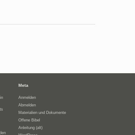
Meta
in
Anmelden
Abmelden
ts
Materialien und Dokumente
Offene Bibel
Anleitung (alt)
eden