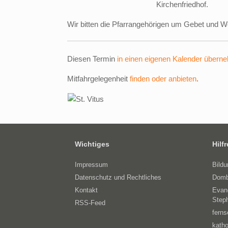
Kirchenfriedhof.
Wir bitten die Pfarrangehörigen um Gebet und We
Diesen Termin
in einen eigenen Kalender übern
Mitfahrgelegenheit
finden oder anbieten
.
Wichtiges
Hilf
Impressum
Bild
Datenschutz und Rechtliches
Domb
Kontakt
Evan
Step
RSS-Feed
ferns
katho