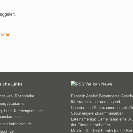
ggeleit.
ehmen
.
reiche Links
Vatikan News
ungswerk Rosenheim
Papst in Assisi: Besonderes Gesch
für Franziskaner und Jugend
erg Akadamie
Christen und Konfuzianer beschließ
g.-Luth. Kirchengemeinde
Seoul engere Zusammenarbeit
hanskirchen
Lateinamerika: Gemeinsam eine „Ku
ehen.katholisch.de
der Fürsorge“ schaffen
Mexiko: Kardinal Parolin fordert Bei
lisch.de