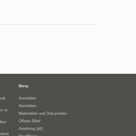
Meta
enk
Anmelden
Abmelden
en in
Materialien und Dokumente
Offene Bibel
ltur
Anleitung (alt)
stand