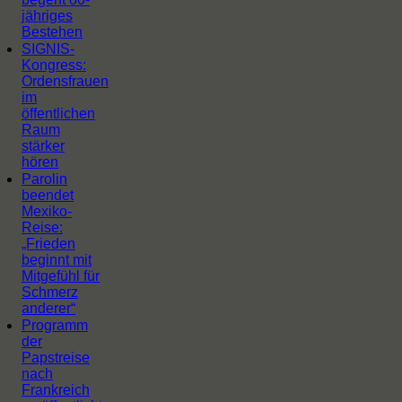
jähriges
Bestehen
SIGNIS-
Kongress:
Ordensfrauen
im
öffentlichen
Raum
stärker
hören
Parolin
beendet
Mexiko-
Reise:
„Frieden
beginnt mit
Mitgefühl für
Schmerz
anderer“
Programm
der
Papstreise
nach
Frankreich