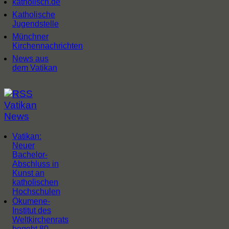
katholisch.de
Katholische
Jugendstelle
Münchner
Kirchennachrichten
News aus
dem Vatikan
Vatikan
News
Vatikan:
Neuer
Bachelor-
Abschluss in
Kunst an
katholischen
Hochschulen
Ökumene-
Institut des
Weltkirchenrats
begeht 80-