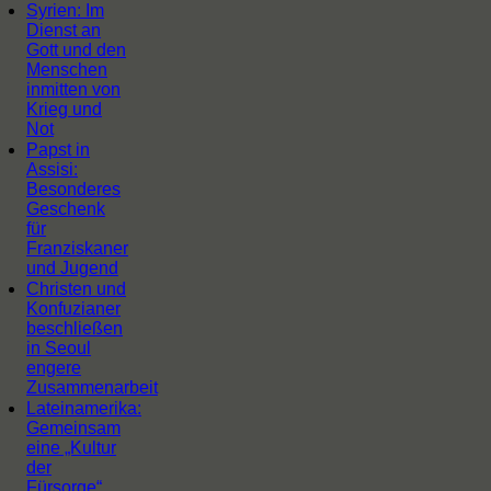
Syrien: Im
Dienst an
Gott und den
Menschen
inmitten von
Krieg und
Not
Papst in
Assisi:
Besonderes
Geschenk
für
Franziskaner
und Jugend
Christen und
Konfuzianer
beschließen
in Seoul
engere
Zusammenarbeit
Lateinamerika:
Gemeinsam
eine „Kultur
der
Fürsorge“