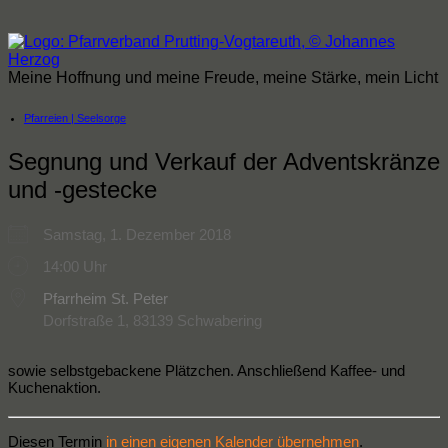
Zum
Inhalt
springen
Meine Hoffnung und meine Freude, meine Stärke, mein Licht
Pfarreien | Seelsorge
Segnung und Verkauf der Adventskränze
und -gestecke
Samstag, 1. Dezember 2018
14:00 Uhr
Pfarrheim St. Peter
Dorfstraße 1, 83139 Schwabering
sowie selbstgebackene Plätzchen. Anschließend Kaffee- und
Kuchenaktion.
Diesen Termin
in einen eigenen Kalender übernehmen
.