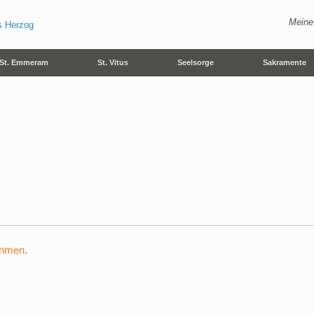
Meine
St. Emmeram
St. Vitus
Seelsorge
Sakramente
ehmen
.