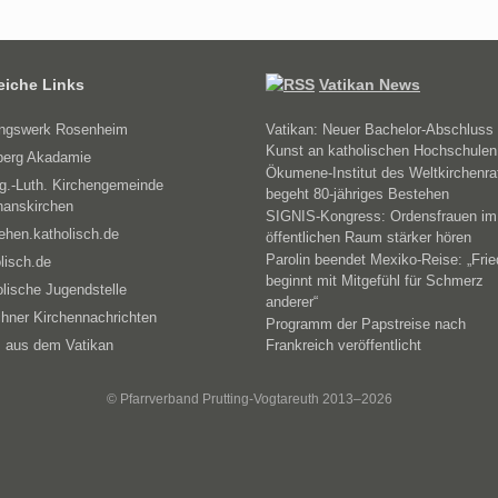
reiche Links
Vatikan News
ungswerk Rosenheim
Vatikan: Neuer Bachelor-Abschluss 
Kunst an katholischen Hochschulen
erg Akadamie
Ökumene-Institut des Weltkirchenra
g.-Luth. Kirchengemeinde
begeht 80-jähriges Bestehen
hanskirchen
SIGNIS-Kongress: Ordensfrauen im
ehen.katholisch.de
öffentlichen Raum stärker hören
Parolin beendet Mexiko-Reise: „Fri
lisch.de
beginnt mit Mitgefühl für Schmerz
lische Jugendstelle
anderer“
hner Kirchennachrichten
Programm der Papstreise nach
 aus dem Vatikan
Frankreich veröffentlicht
© Pfarrverband Prutting-Vogtareuth 2013–2026