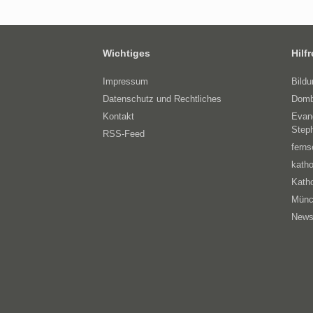
Wichtiges
Hilf
Impressum
Bild
Datenschutz und Rechtliches
Domb
Kontakt
Evan
Step
RSS-Feed
ferns
katho
Katho
Münc
News