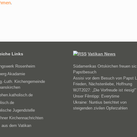
ehmen
.
reiche Links
Vatikan News
ungswerk Rosenheim
Südamerikas Ortskirchen freuen sic
Papstbesuch
erg Akadamie
Assisi vor dem Besuch von Papst L
g.-Luth. Kirchengemeinde
Frieden, Nächstenliebe, Hoffnung
hanskirchen
WJT2027: „Die Vorfreude ist riesig!"
ehen.katholisch.de
Unser Filmtipp: Everytime
Ukraine: Nuntius berichtet von
lisch.de
steigenden zivilen Opferzahlen
lische Jugendstelle
hner Kirchennachrichten
 aus dem Vatikan