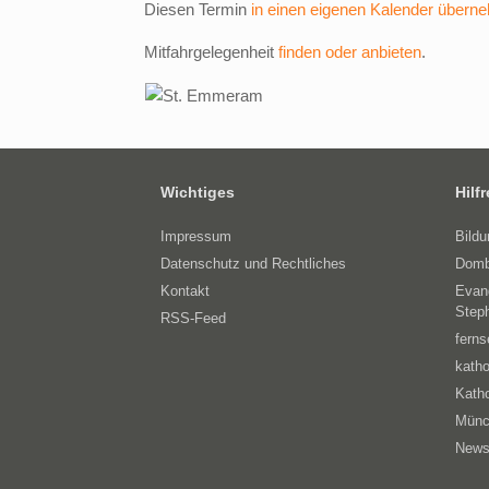
Diesen Termin
in einen eigenen Kalender übern
Mitfahrgelegenheit
finden oder anbieten
.
Wichtiges
Hilf
Impressum
Bild
Datenschutz und Rechtliches
Domb
Kontakt
Evan
Step
RSS-Feed
ferns
katho
Katho
Münc
News