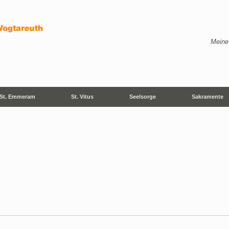
Meine
St. Emmeram
St. Vitus
Seelsorge
Sakramente