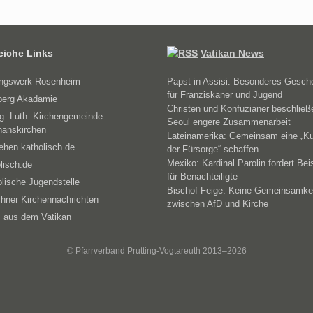
reiche Links
Vatikan News
ungswerk Rosenheim
Papst in Assisi: Besonderes Gesch
für Franziskaner und Jugend
erg Akadamie
Christen und Konfuzianer beschließ
g.-Luth. Kirchengemeinde
Seoul engere Zusammenarbeit
hanskirchen
Lateinamerika: Gemeinsam eine „Ku
ehen.katholisch.de
der Fürsorge“ schaffen
Mexiko: Kardinal Parolin fordert Bei
lisch.de
für Benachteiligte
lische Jugendstelle
Bischof Feige: Keine Gemeinsamke
hner Kirchennachrichten
zwischen AfD und Kirche
 aus dem Vatikan
© Pfarrverband Prutting-Vogtareuth 2013–2026