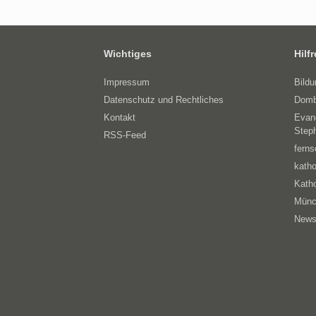
Wichtiges
Hilf
Impressum
Bild
Datenschutz und Rechtliches
Domb
Kontakt
Evan
Step
RSS-Feed
ferns
katho
Katho
Münc
News