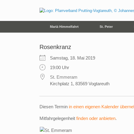
Zum
Inhalt
springen
Mariä Himmelfahrt
St. Peter
Rosenkranz
Samstag, 18. Mai 2019
19:00 Uhr
St. Emmeram
Kirchplatz 1, 83569 Vogtareuth
Diesen Termin
in einen eigenen Kalender übern
Mitfahrgelegenheit
finden oder anbieten
.