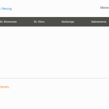
Meine
St. Emmeram
St. Vitus
Seelsorge
Sakramente
ehmen
.