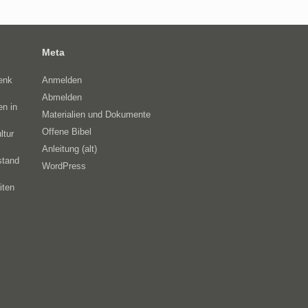
Meta
enk
Anmelden
Abmelden
en in
Materialien und Dokumente
Offene Bibel
ltur
Anleitung (alt)
stand
WordPress
iten