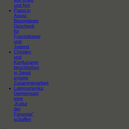
von Krieg
und Not
Papst in
Assisi:
Besonderes
Geschenk
für
Franziskaner
und
Jugend
Christen
und
Konfuzianer
beschließen
in Seoul
engere
Zusammenarbeit
Lateinamerika:
Gemeinsam
eine
„Kultur
der
Fürsorge“
schaffen