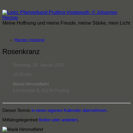
Zum
Inhalt
springen
Meine Hoffnung und meine Freude, meine Stärke, mein Licht
Pfarreien | Seelsorge
Rosenkranz
Samstag, 26. Januar 2019
18:30 Uhr
Mariä Himmelfahrt
Kirchstraße 8, 83134 Prutting
Diesen Termin
in einen eigenen Kalender übernehmen
.
Mitfahrgelegenheit
finden oder anbieten
.