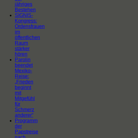
jähriges
Bestehen
SIGNIS-
Kongress:
Ordensfrauen
im
öffentlichen
Raum
stärker
hören
Parolin
beendet
Mexiko-
Reise:
„Frieden
beginnt
mit
Mitgefühl
für
Schmerz
anderer“
Programm
der
Papstreise
nach