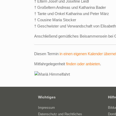
† Eltern Josef und Josefine Liedl
† Großeltern Andreas und Katharina Bader
† Tante und Onkel Katharina und Peter März
† Cousine Maria Stocker
† Geschwister und Verwandschaft von Elisabeth
Anschließend gemütliches Beisammensein bei 
Diesen Termin
in einen eigenen Kalender übern
Mitfahrgelegenheit
finden oder anbieten
.
Wichtiges
Hilf
Impressum
Bild
Datenschutz und Rechtliches
Domb