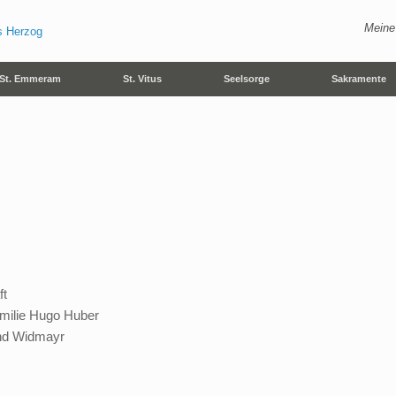
Meine
St. Emmeram
St. Vitus
Seelsorge
Sakramente
ft
amilie Hugo Huber
und Widmayr