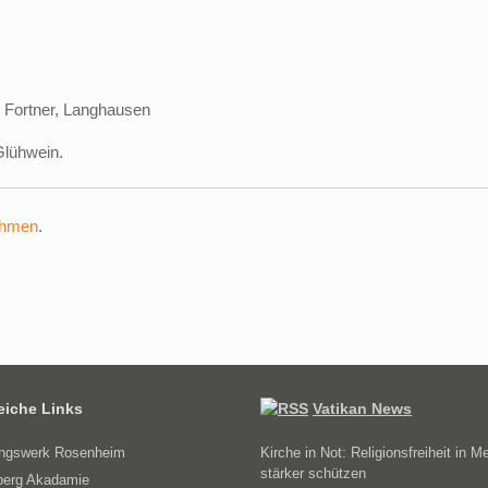
 Fortner, Langhausen
Glühwein.
ehmen
.
reiche Links
Vatikan News
ungswerk Rosenheim
Kirche in Not: Religionsfreiheit in M
stärker schützen
erg Akadamie