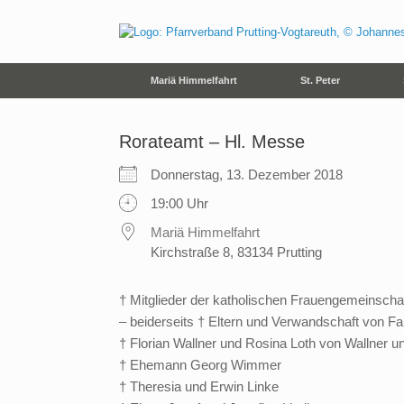
Zum
Inhalt
springen
Mariä Himmelfahrt
St. Peter
Rorateamt – Hl. Messe
Donnerstag, 13. Dezember 2018
19:00 Uhr
Mariä Himmelfahrt
Kirchstraße 8, 83134 Prutting
† Mitglieder der katholischen Frauengemeinscha
– beiderseits † Eltern und Verwandschaft von F
† Florian Wallner und Rosina Loth von Wallner 
† Ehemann Georg Wimmer
† Theresia und Erwin Linke