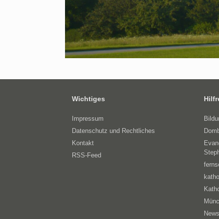
Wichtiges
Hilf
Impressum
Bild
Datenschutz und Rechtliches
Domb
Kontakt
Evan
Step
RSS-Feed
ferns
katho
Katho
Münc
News