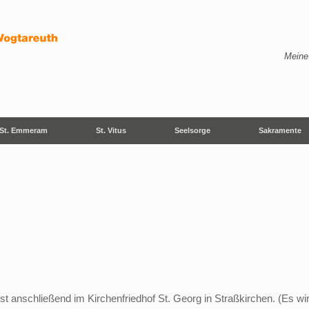
Meine
St. Emmeram
St. Vitus
Seelsorge
Sakramente
st anschließend im Kirchenfriedhof St. Georg in Straßkirchen. (Es w