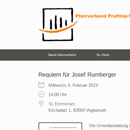
Zum
Inhalt
springen
Mariä Himmelfahrt
St. Peter
Requiem für Josef Rumberger
Mittwoch, 6. Februar 2019
14:00 Uhr
St. Emmeram
Kirchplatz 1, 83569 Vogtareuth
Die Urnenbestattung i