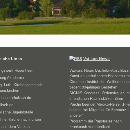
reiche Links
Vatikan News
ungswerk Rosenheim
Vatikan: Neuer Bachelor-Abschluss 
Kunst an katholischen Hochschulen
erg Akadamie
Ökumene-Institut des Weltkirchenra
g.-Luth. Kirchengemeinde
begeht 80-jähriges Bestehen
hanskirchen
SIGNIS-Kongress: Ordensfrauen im
ehen.katholisch.de
öffentlichen Raum stärker hören
Parolin beendet Mexiko-Reise: „Fri
lisch.de
beginnt mit Mitgefühl für Schmerz
lische Jugendstelle
anderer“
hner Kirchennachrichten
Programm der Papstreise nach
 aus dem Vatikan
Frankreich veröffentlicht