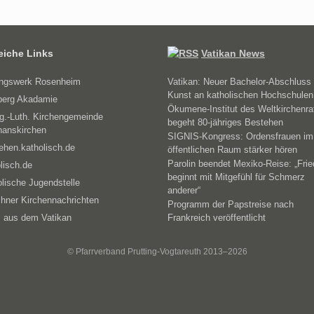
reiche Links
Vatikan News
ungswerk Rosenheim
Vatikan: Neuer Bachelor-Abschluss 
Kunst an katholischen Hochschulen
erg Akadamie
Ökumene-Institut des Weltkirchenra
g.-Luth. Kirchengemeinde
begeht 80-jähriges Bestehen
hanskirchen
SIGNIS-Kongress: Ordensfrauen im
ehen.katholisch.de
öffentlichen Raum stärker hören
Parolin beendet Mexiko-Reise: „Fri
lisch.de
beginnt mit Mitgefühl für Schmerz
lische Jugendstelle
anderer“
hner Kirchennachrichten
Programm der Papstreise nach
 aus dem Vatikan
Frankreich veröffentlicht
© Pfarrverband Prutting-Vogtareuth 2013–2026