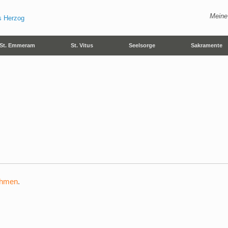
Meine
St. Emmeram
St. Vitus
Seelsorge
Sakramente
ehmen
.