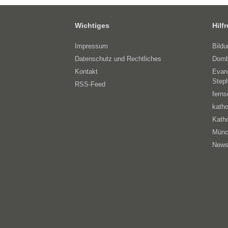
Wichtiges
Hilf
Impressum
Bild
Datenschutz und Rechtliches
Domb
Kontakt
Evan
Step
RSS-Feed
ferns
katho
Katho
Münc
News