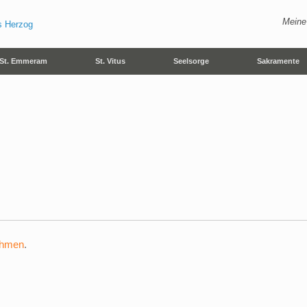
Meine
St. Emmeram
St. Vitus
Seelsorge
Sakramente
ehmen
.