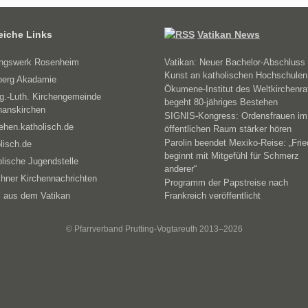
reiche Links
Vatikan News
ungswerk Rosenheim
Vatikan: Neuer Bachelor-Abschluss 
Kunst an katholischen Hochschulen
erg Akadamie
Ökumene-Institut des Weltkirchenra
g.-Luth. Kirchengemeinde
begeht 80-jähriges Bestehen
hanskirchen
SIGNIS-Kongress: Ordensfrauen im
ehen.katholisch.de
öffentlichen Raum stärker hören
Parolin beendet Mexiko-Reise: „Fri
lisch.de
beginnt mit Mitgefühl für Schmerz
lische Jugendstelle
anderer“
hner Kirchennachrichten
Programm der Papstreise nach
 aus dem Vatikan
Frankreich veröffentlicht
© Pfarrverband Prutting-Vogtareuth 2013–2026