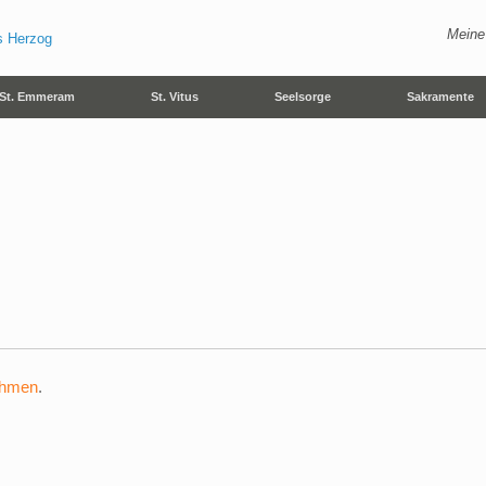
Meine
St. Emmeram
St. Vitus
Seelsorge
Sakramente
ehmen
.