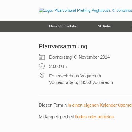
Zum
Inhalt
springen
Mariä Himmelfahrt
St. Peter
Pfarrversammlung
Donnerstag, 6. November 2014
20:00 Uhr
Feuerwehrhaus Vogtareuth
Vogteistraße 5, 83569 Vogtareuth
Diesen Termin
in einen eigenen Kalender übern
Mitfahrgelegenheit
finden oder anbieten
.