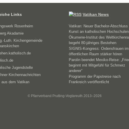
reiche Links
Vatikan News
ungswerk Rosenheim
Vatikan: Neuer Bachelor-Abschluss 
Kunst an katholischen Hochschulen
erg Akadamie
Ökumene-Institut des Weltkirchenra
g.-Luth. Kirchengemeinde
begeht 80-jähriges Bestehen
hanskirchen
SIGNIS-Kongress: Ordensfrauen im
ehen.katholisch.de
öffentlichen Raum stärker hören
Parolin beendet Mexiko-Reise: „Fri
lisch.de
beginnt mit Mitgefühl für Schmerz
lische Jugendstelle
anderer“
hner Kirchennachrichten
Programm der Papstreise nach
 aus dem Vatikan
Frankreich veröffentlicht
© Pfarrverband Prutting-Vogtareuth 2013–2026