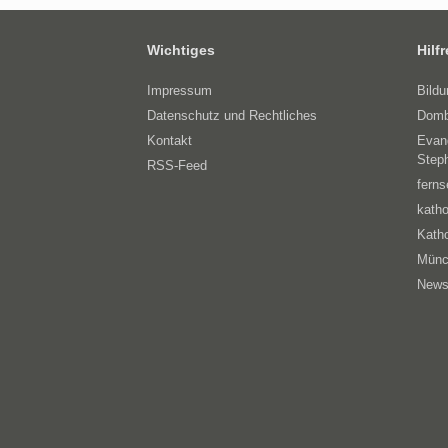
Wichtiges
Hilf
Impressum
Bild
Datenschutz und Rechtliches
Domb
Kontakt
Evan
Step
RSS-Feed
ferns
katho
Katho
Münc
News