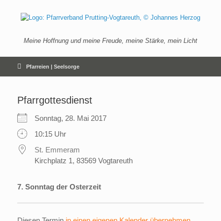
Zum
Inhalt
springen
Meine Hoffnung und meine Freude, meine Stärke, mein Licht
Pfarreien | Seelsorge
Pfarrgottesdienst
Sonntag, 28. Mai 2017
10:15 Uhr
St. Emmeram
Kirchplatz 1, 83569 Vogtareuth
7. Sonntag der Osterzeit
Diesen Termin
in einen eigenen Kalender übernehmen
.