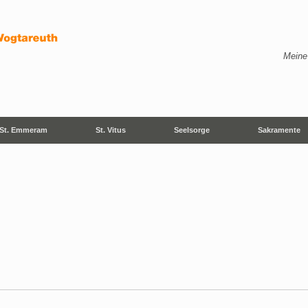
Meine
St. Emmeram
St. Vitus
Seelsorge
Sakramente