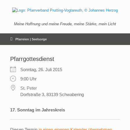
Zum
Inhalt
springen
Meine Hoffnung und meine Freude, meine Stärke, mein Licht
Pfarreien | Seelsorge
Pfarrgottesdienst
Sonntag, 26. Juli 2015
9:00 Uhr
St. Peter
Dorfstraße 3, 83139 Schwabering
17. Sonntag im Jahreskreis
Diesen Termin
in einen eigenen Kalender übernehmen
.