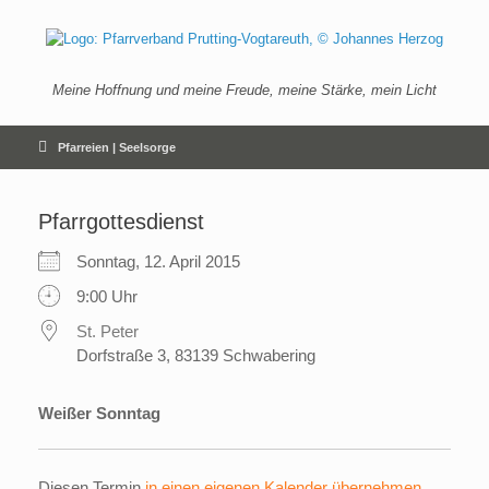
Zum
Inhalt
springen
Meine Hoffnung und meine Freude, meine Stärke, mein Licht
Pfarreien | Seelsorge
Pfarrgottesdienst
Sonntag, 12. April 2015
9:00 Uhr
St. Peter
Dorfstraße 3, 83139 Schwabering
Weißer Sonntag
Diesen Termin
in einen eigenen Kalender übernehmen
.