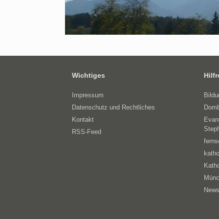
Wichtiges
Hilf
Impressum
Bild
Datenschutz und Rechtliches
Domb
Kontakt
Evan
Step
RSS-Feed
ferns
katho
Katho
Münc
News