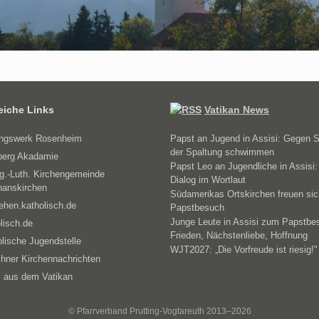
reiche Links
Vatikan News
ungswerk Rosenheim
Papst an Jugend in Assisi: Gegen 
der Spaltung schwimmen
erg Akadamie
Papst Leo an Jugendliche in Assisi:
g.-Luth. Kirchengemeinde
Dialog im Wortlaut
hanskirchen
Südamerikas Ortskirchen freuen sic
ehen.katholisch.de
Papstbesuch
Junge Leute in Assisi zum Papstbe
lisch.de
Frieden, Nächstenliebe, Hoffnung
lische Jugendstelle
WJT2027: „Die Vorfreude ist riesig!"
hner Kirchennachrichten
 aus dem Vatikan
© Pfarrverband Prutting-Vogtareuth 2013–2026