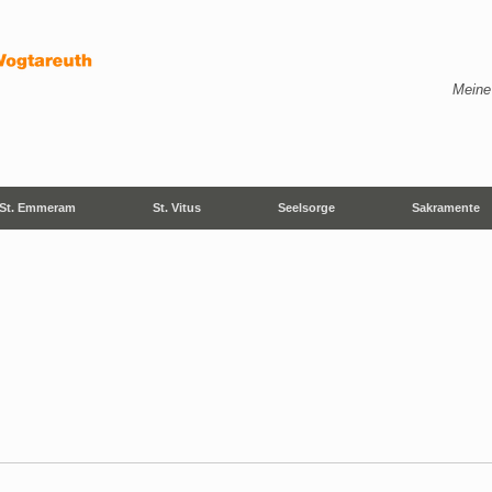
Meine
St. Emmeram
St. Vitus
Seelsorge
Sakramente