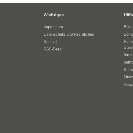
Wichtiges
Hilf
Impressum
Bild
Datenschutz und Rechtliches
Domb
Kontakt
Evan
Step
RSS-Feed
ferns
katho
Katho
Münc
News