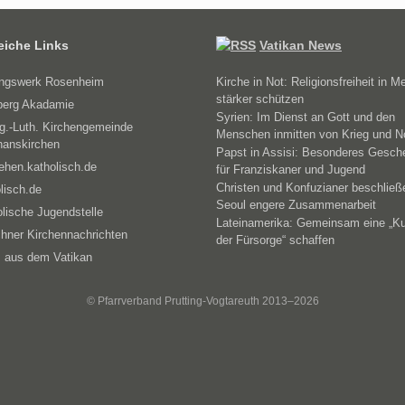
reiche Links
Vatikan News
ungswerk Rosenheim
Kirche in Not: Religionsfreiheit in M
stärker schützen
erg Akadamie
Syrien: Im Dienst an Gott und den
g.-Luth. Kirchengemeinde
Menschen inmitten von Krieg und N
hanskirchen
Papst in Assisi: Besonderes Gesch
ehen.katholisch.de
für Franziskaner und Jugend
Christen und Konfuzianer beschließ
lisch.de
Seoul engere Zusammenarbeit
lische Jugendstelle
Lateinamerika: Gemeinsam eine „Ku
hner Kirchennachrichten
der Fürsorge“ schaffen
 aus dem Vatikan
© Pfarrverband Prutting-Vogtareuth 2013–2026