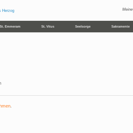
Meine
St. Emmeram
St. Vitus
Seelsorge
Sakramente
n
ehmen
.