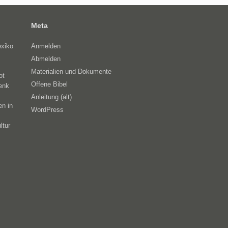
Meta
exiko
Anmelden
Abmelden
Materialien und Dokumente
ot
Offene Bibel
enk
Anleitung (alt)
en in
WordPress
ltur