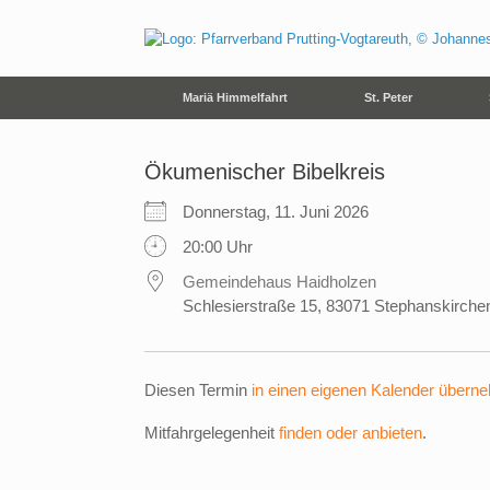
Zum
Inhalt
springen
Mariä Himmelfahrt
St. Peter
Ökumenischer Bibelkreis
Donnerstag, 11. Juni 2026
20:00 Uhr
Gemeindehaus Haidholzen
Schlesierstraße 15, 83071 Stephanskirche
Diesen Termin
in einen eigenen Kalender übern
Mitfahrgelegenheit
finden oder anbieten
.