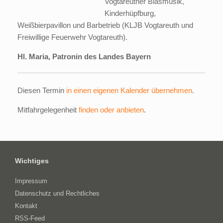
Vogtareuther Blasmusik,
Kinderhüpfburg,
Weißbierpavillon und Barbetrieb (KLJB Vogtareuth und
Freiwillige Feuerwehr Vogtareuth).
Hl. Maria, Patronin des Landes Bayern
Diesen Termin
in einen eigenen Kalender übernehmen
.
Mitfahrgelegenheit
finden oder anbieten
.
Wichtiges
Impressum
Datenschutz und Rechtliches
Kontakt
RSS-Feed