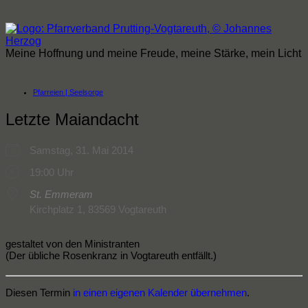
Zum
Inhalt
springen
Meine Hoffnung und meine Freude, meine Stärke, mein Licht
Pfarreien | Seelsorge
Letzte Maiandacht
Samstag, 31. Mai 2014
19:00 Uhr
St. Emmeram
Kirchplatz 1, 83569 Vogtareuth
gestaltet von den Ministranten
(Der übliche Rosenkranz in Vogtareuth entfällt.)
Diesen Termin
in einen eigenen Kalender übernehmen
.