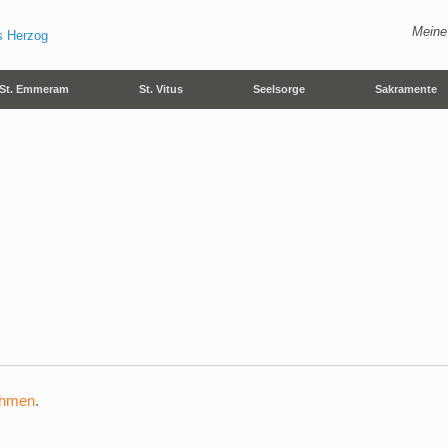
Meine
St. Emmeram
St. Vitus
Seelsorge
Sakramente
ehmen
.