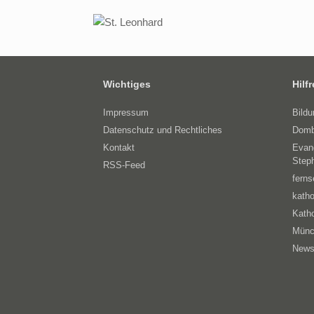
Wichtiges
Hilf
Impressum
Bild
Datenschutz und Rechtliches
Domb
Kontakt
Evan
Step
RSS-Feed
ferns
katho
Katho
Münc
News