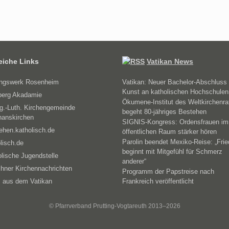
reiche Links
Vatikan News
ungswerk Rosenheim
Vatikan: Neuer Bachelor-Abschluss 
Kunst an katholischen Hochschulen
erg Akadamie
Ökumene-Institut des Weltkirchenra
g.-Luth. Kirchengemeinde
begeht 80-jähriges Bestehen
hanskirchen
SIGNIS-Kongress: Ordensfrauen im
ehen.katholisch.de
öffentlichen Raum stärker hören
Parolin beendet Mexiko-Reise: „Fri
lisch.de
beginnt mit Mitgefühl für Schmerz
lische Jugendstelle
anderer“
hner Kirchennachrichten
Programm der Papstreise nach
 aus dem Vatikan
Frankreich veröffentlicht
© Pfarrverband Prutting-Vogtareuth 2013–2026