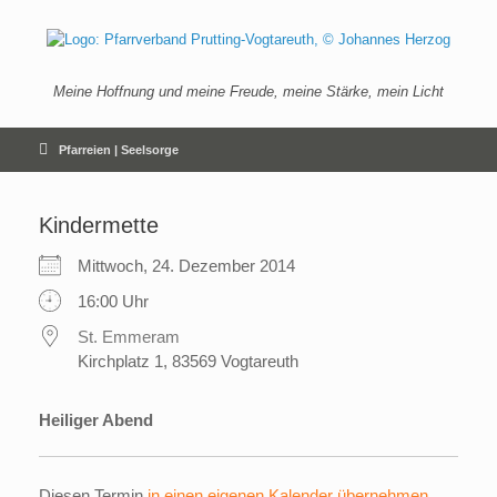
Zum
Inhalt
springen
Meine Hoffnung und meine Freude, meine Stärke, mein Licht
Pfarreien | Seelsorge
Kindermette
Mittwoch, 24. Dezember 2014
16:00 Uhr
St. Emmeram
Kirchplatz 1, 83569 Vogtareuth
Heiliger Abend
Diesen Termin
in einen eigenen Kalender übernehmen
.