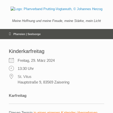
Zum
Inhalt
springen
Meine Hoffnung und meine Freude, meine Stärke, mein Licht
Pfarreien | Seelsorge
Kinderkarfreitag
Freitag, 29. März 2024
13:30 Uhr
St. Vitus
Hauptstraße 9, 83569 Zaisering
Karfreitag
Diesen Termin
in einen eigenen Kalender übernehmen
.